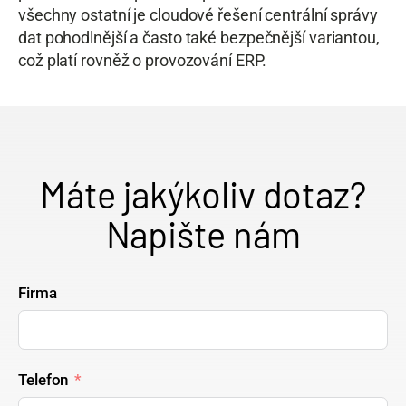
všechny ostatní je cloudové řešení centrální správy
dat pohodlnější a často také bezpečnější variantou,
což platí rovněž o provozování ERP.
Máte jakýkoliv dotaz?
Napište nám
Firma
Telefon