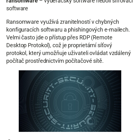
ransomware
– vyděračský software neboli šifrovací
software
Ransomware využívá zranitelností v chybných
konfiguracích softwaru a phishingových e-mailech.
Velmi často jde o přístup přes RDP (Remote
Desktop Protokol), což je proprietární síťový
protokol, který umožňuje uživateli ovládat vzdálený
počítač prostřednictvím počítačové sítě.