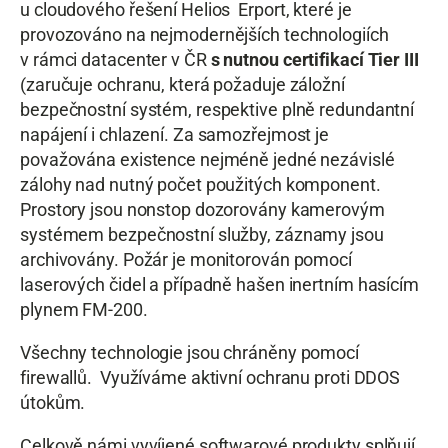
u cloudového řešení Helios Erport, které je
provozováno na nejmodernějších technologiích
v rámci datacenter v ČR
s nutnou certifikací Tier III
(zaručuje ochranu, která požaduje záložní
bezpečnostní systém, respektive plně redundantní
napájení i chlazení. Za samozřejmost je
považována existence nejméně jedné nezávislé
zálohy nad nutný počet použitých komponent.
Prostory jsou nonstop dozorovány kamerovým
systémem bezpečnostní služby, záznamy jsou
archivovány. Požár je monitorován pomocí
laserových čidel a případně hašen inertním hasícím
plynem FM-200.
Všechny technologie jsou chráněny pomocí
firewallů. Využíváme aktivní ochranu proti DDOS
útokům.
Celkově námi vyvíjené softwarové produkty splňují