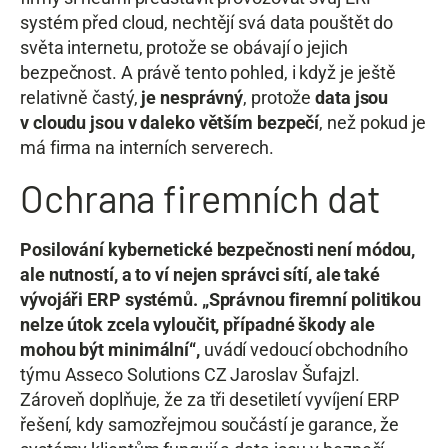
systém před cloud, nechtějí svá data pouštět do
světa internetu, protože se obávají o jejich
bezpečnost. A právě tento pohled, i když je ještě
relativně častý,
je nesprávný
, protože
data jsou
v cloudu jsou v daleko větším bezpečí
, než pokud je
má firma na interních serverech.
Ochrana firemních dat
Posilování kybernetické bezpečnosti není módou,
ale nutností, a to ví nejen správci sítí, ale také
vývojáři ERP systémů. „Správnou firemní politikou
nelze útok zcela vyloučit, případné škody ale
mohou být minimální“,
uvádí vedoucí obchodního
týmu Asseco Solutions CZ Jaroslav Šufajzl.
Zároveň doplňuje, že za tři desetiletí vyvíjení ERP
řešení, kdy samozřejmou součástí je garance, že