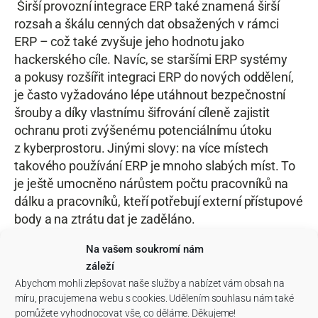
Širší provozní integrace ERP také znamená širší
rozsah a škálu cenných dat obsažených v rámci
ERP – což také zvyšuje jeho hodnotu jako
hackerského cíle. Navíc, se staršími ERP systémy
a pokusy rozšířit integraci ERP do nových oddělení,
je často vyžadováno lépe utáhnout bezpečnostní
šrouby a díky vlastnímu šifrování cíleně zajistit
ochranu proti zvýšenému potenciálnímu útoku
z kyberprostoru. Jinými slovy: na více místech
takového používání ERP je mnoho slabých míst. To
je ještě umocněno nárůstem počtu pracovníků na
dálku a pracovníků, kteří potřebují externí přístupové
body a na ztrátu dat je zaděláno.
Na vašem soukromí nám
záleží
Abychom mohli zlepšovat naše služby a nabízet vám obsah na
Jak se chránit před
míru, pracujeme na webu s cookies. Udělením souhlasu nám také
pomůžete vyhodnocovat vše, co děláme. Děkujeme!