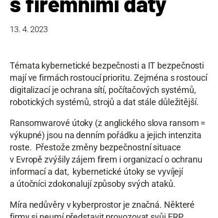
s firemními daty
13. 4. 2023
Témata kybernetické bezpečnosti a IT bezpečnosti
mají ve firmách rostoucí prioritu. Zejména s rostoucí
digitalizací je ochrana sítí, počítačových systémů,
robotických systémů, strojů a dat stále důležitější.
Ransomwarové útoky (z anglického slova ransom =
výkupné) jsou na denním pořádku a jejich intenzita
roste. Přestože změny bezpečnostní situace
v Evropě zvýšily zájem firem i organizací o ochranu
informací a dat, kybernetické útoky se vyvíjejí
a útočníci zdokonalují způsoby svých ataků.
Míra nedůvěry v kyberprostor je značná. Některé
firmy si neumí představit provozovat svůj ERP