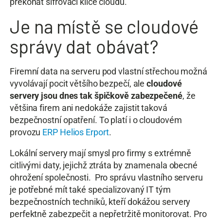
překonat šifrovací klíče cloudu.
Je na místě se cloudové
správy dat obávat?
Firemní data na serveru pod vlastní střechou možná
vyvolávají pocit většího bezpečí, ale
cloudové
servery jsou dnes tak špičkově zabezpečené
, že
většina firem ani nedokáže zajistit taková
bezpečnostní opatření. To platí i o cloudovém
provozu
ERP Helios Erport
.
Lokální servery mají smysl pro firmy s extrémně
citlivými daty, jejichž ztráta by znamenala obecné
ohrožení společnosti. Pro správu vlastního serveru
je potřebné mít také specializovaný IT tým
bezpečnostních techniků, kteří dokážou servery
perfektně zabezpečit a nepřetržitě monitorovat. Pro