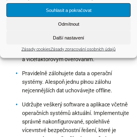
útoky?
Souhlasit a pokračovat
Prevencí, osvětou a nepodceňováním
Odmítnout
skutečnosti.
Další nastavení
Nečekejte, až se u vás nějaký incident objeví.
Zásady cookies
Zásady zpracování osobních údajů
Chraňte svůj RDP silným heslem
a vícefaktorovým ověřováním.
Pravidelně zálohujete data a operační
systémy. Alespoň jednu plnou zálohu
nejcennějších dat uchovávejte offline.
Udržujte veškerý software a aplikace včetně
operačních systémů aktuální. Implementujte
správně nakonfigurované, spolehlivé
vícevrstvé bezpečnostní řešení, které je