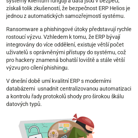
systémy klientům fungují a data jsou v bezpečí,
získali tolik zkušeností, že bezpečnost ERP Helios je
jednou z automatických samozřejmostí systému.
Ransomware a phishingové útoky představují rychle
rostoucí výzvu. Vzhledem k tomu, že ERP bývají
integrovány do více oddělení, existuje větší počet
uživatelů s oprávněnými přístupy do systému, což
pro hackery znamená bohatší loviště a stále větší
výzvu pro cílení phishingu.
V dnešní době umí kvalitní ERP s moderními
databázemi usnadnit centralizovanou automatizaci
a kontrolu řady protokolů shody pro širokou škálu
datových typů.