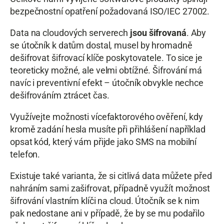
bezpečnostní opatření požadovaná ISO/IEC 27002.
Data na cloudových serverech
jsou šifrovaná
. Aby
se útočník k datům dostal, musel by hromadně
dešifrovat šifrovací klíče poskytovatele. To sice je
teoreticky možné, ale velmi obtížné. Šifrování má
navíc i preventivní efekt – útočník obvykle nechce
dešifrováním ztrácet čas.
Využívejte možnosti vícefaktorového ověření, kdy
kromě zadání hesla musíte při přihlášení například
opsat kód, který vám přijde jako SMS na mobilní
telefon.
Existuje také varianta, že si citlivá data můžete před
nahráním sami zašifrovat, případně využít možnost
šifrování vlastním klíči na cloud. Útočník se k nim
pak nedostane ani v případě, že by se mu podařilo