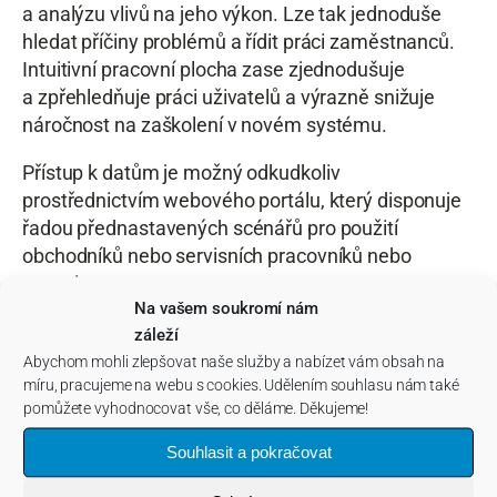
a analýzu vlivů na jeho výkon. Lze tak jednoduše
hledat příčiny problémů a řídit práci zaměstnanců.
Intuitivní pracovní plocha zase zjednodušuje
a zpřehledňuje práci uživatelů a výrazně snižuje
náročnost na zaškolení v novém systému.
Přístup k datům je možný odkudkoliv
prostřednictvím webového portálu, který disponuje
řadou přednastavených scénářů pro použití
obchodníků nebo servisních pracovníků nebo
reporting pro top management.
Na vašem soukromí nám
Další z novinek, na kterém tým pro
Helios
záleží
Nephrite
v posledních měsících pracoval, je modul
Abychom mohli zlepšovat naše služby a nabízet vám obsah na
pro
míru, pracujeme na webu s cookies. Udělením souhlasu nám také
Projektové řízení
, který poptávala řada
pomůžete vyhodnocovat vše, co děláme. Děkujeme!
zákazníků. Přináší komplexní pohled na projekt
libovolné velikosti od plánování, řízení až po jeho
Souhlasit a pokračovat
vyhodnocení.