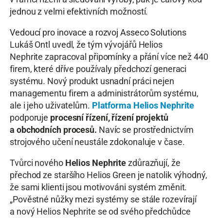
jednou z velmi efektivních možností.
Vedoucí pro inovace a rozvoj Asseco Solutions
Lukáš Ontl uvedl, že tým vývojářů Helios
Nephrite zapracoval připomínky a přání více než 440
firem, které dříve používaly předchozí generaci
systému. Nový produkt usnadní práci nejen
managementu firem a administrátorům systému,
ale i jeho uživatelům.
Platforma Helios Nephrite
podporuje
procesní řízení, řízení projektů
a obchodních procesů.
Navíc se prostřednictvím
strojového učení neustále zdokonaluje v čase.
Tvůrci nového
Helios Nephrite
zdůrazňují, že
přechod ze staršího Helios Green je natolik výhodný,
že sami klienti jsou motivováni systém změnit.
„Pověstné nůžky mezi systémy se stále rozevírají
a nový Helios Nephrite se od svého předchůdce