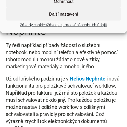
Odmítnout
Žádanky, další nová
Další nastavení
funkcionalita Helios
Zásady cookies
Zásady zpracování osobních údajů
Nephrite
Ty řeší například případy žádosti o služební
notebook, nebo mobilní telefon a efektivně pomocí
tohoto modulu mohou žádat o nové vizitky,
marketingové materiály a mnoho jiného.
Už od loňského podzimu je v
Helios Nephrite
i nová
funkcionalita pro položkové schvalovací workflow.
Například pro fakturu, jež má sto položek a každou
musí schvalovat někdo jiný. Pro každou položku je
možné nastavit odlišné workflow s odlišnými
schvalovateli a pravidly pro schvalování. Což
výrazně zrychlí tok elektronických dokumentů