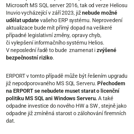
Microsoft MS SQL server 2016, tak od verze Heliosu
Inuvio vycházející v září 2023, již
nebude možné
udělat update
vašeho ERP systému. Neprovedení
aktualizace bude mít přímý dopad na veškeré
případné legislativní změny, opravy chyb,
či vylepšení informačního systému Helios.
V neposlední řadě to bude znamenat i
zvýšené
bezpečnostní riziko
.
ERPORT v tomto případě může být řešením upgradu
již nepodporovaného MS SQL Serveru.
Přechodem
na ERPORT se nebudete muset starat o licenční
politiku MS SQL ani Windows Serveru.
A také
odpadne investice do nového HW a SW , stejně jako
odpadne již zmíněná starost o zálohování firemních
dat.