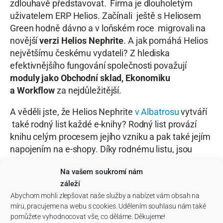
zdlouhavě představovat. Firma je dlouholetým
uživatelem ERP Helios. Začínali ještě s Heliosem
Green hodně dávno a v loňském roce migrovali na
novější
verzi Helios Nephrite
. A jak pomáhá Helios
největšímu českému vydateli? Z hlediska
efektivnějšího fungování společnosti považují
moduly jako Obchodní sklad, Ekonomiku
a Workflow
za nejdůležitější.
A věděli jste, že Helios Nephrite
v Albatrosu
vytváří
také rodný list každé e-knihy? Rodný list provází
knihu celým procesem jejího vzniku a pak také jejím
napojením na e-shopy. Díky rodnému listu, jsou
všechny vydavatelské, výrobní i distribuční činnosti
Na vašem soukromí nám
zautomatizovány tak, že odběratelé ví přesně, kdy
záleží
kniha bude v jejich knihkupectví.
Abychom mohli zlepšovat naše služby a nabízet vám obsah na
Posaďte se na stánku na
míru, pracujeme na webu s cookies. Udělením souhlasu nám také
pomůžete vyhodnocovat vše, co děláme. Děkujeme!