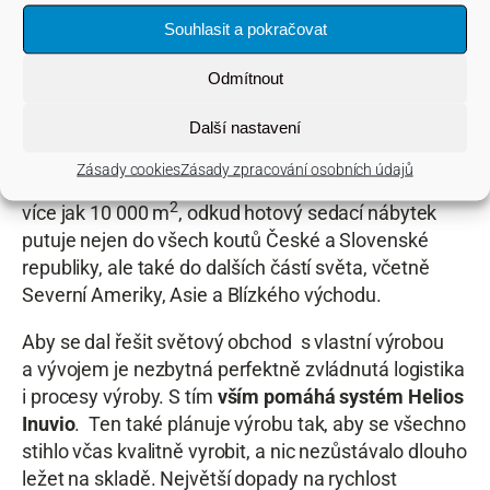
barové židle
Souhlasit a pokračovat
Přesně na takové, jaké se vyrábějí v
LD Seating.
Odmítnout
Boskovická rodinná firma se světovým odbytem
Další nastavení
kvalitního kancelářského sezení
se kromě výroby
zabývá i vlastním vývojem. Disponuje
Zásady cookies
Zásady zpracování osobních údajů
moderním výrobním a logistickým areálem o ploše
2
více jak 10 000 m
, odkud hotový sedací nábytek
putuje nejen do všech koutů České a Slovenské
republiky, ale také do dalších částí světa, včetně
Severní Ameriky, Asie a Blízkého východu.
Aby se dal řešit světový obchod s vlastní výrobou
a vývojem je nezbytná perfektně zvládnutá logistika
i procesy výroby. S tím
vším pomáhá systém Helios
Inuvio
. Ten také plánuje výrobu tak, aby se všechno
stihlo včas kvalitně vyrobit, a nic nezůstávalo dlouho
ležet na skladě. Největší dopady na rychlost