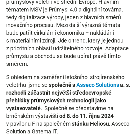
průmyslový veletrh ve střední Evropě. Hlavním
tématem MSV je Průmysl 4.0 a digitální továrna,
tedy digitalizace výroby, jeden z hlavních směrů
inovačního procesu. Mezi další výrazná témata
bude patřit cirkulární ekonomika – nakládání
s materiálními zdroji. Jde o trend, který je jednou
z prioritních oblastí udržitelného rozvoje. Adaptace
průmyslu a obchodu se bude ubírat právě tímto
směrem.
S ohledem na zaměření letošního strojírenského
veletrhu jsme se
společně s
Asseco Solutions
a. s.
rozhodli zúčastnit největší středoevropské
přehlídky průmyslových technologií jako
vystavovatelé
. Společně se představíme na
brněnském výstavišti
od 8. do 11. října 2024
v pavilonu F na společném
stánku Heliosu
, Asseco
Solution a Gatema IT.