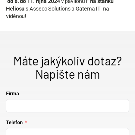
od 8. do 11. října 2024
v pavilonu F
na stánku
Heliosu
s Asseco Solutions a Gatema IT na
viděnou!
Máte jakýkoliv dotaz?
Napište nám
Firma
Telefon