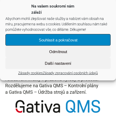
(Původně pod názvem Gatema Konektor APS
Na vašem soukromí nám
LOGIS.)
záleží
Abychom mohli zlepšovat naše služby a nabízet vám obsah na
míru, pracujeme na webu s cookies. Udělením souhlasu nám také
pomůžete vyhodnocovat vše, co děláme. Děkujeme!
Souhlasit a pokračovat
5. Gativa QMS
Odmítnout
Další nastavení
Řešení pro řízení kvality. Kontrola kvality, hlášení
vad, záznamy o inspekcích, nápravná opatření
Zásady cookies
Zásady zpracování osobních údajů
i sledování kvality v průběhu výroby a procesů.
Rozdělujeme na Gativa QMS – Kontrolní plány
a Gativa QMS – Údržba strojů a zařízení.