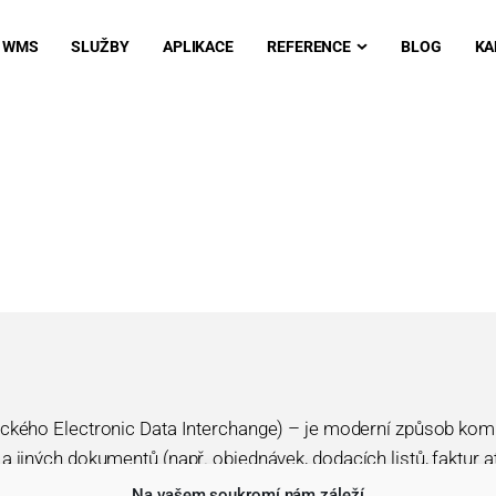
WMS
SLUŽBY
APLIKACE
REFERENCE
BLOG
KA
ického Electronic Data Interchange) – je moderní způsob komu
 jiných dokumentů (např. objednávek, dodacích listů, faktur a
podnikové systémy (ERP) schopny načíst automaticky bez nutn
Na vašem soukromí nám záleží