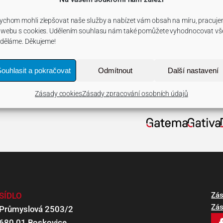
munikační kanály s vysokou mírou zpětné vazby.
ychom mohli zlepšovat naše služby a nabízet vám obsah na míru, pracuj
 webu s cookies. Udělením souhlasu nám také pomůžete vyhodnocovat vš
 děláme. Děkujeme!
ouhlasit a pokračovat
Odmítnout
Další nastavení
Zásady cookies
Zásady zpracování osobních údajů
SÍDLO
Zás
Zás
Průmyslová 2503/2
680 01 Boskovice