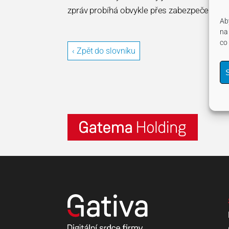
zpráv probíhá obvykle přes zabezpečené ko
Ab
na
co
‹ Zpět do slovníku
S