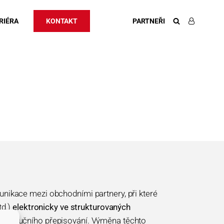
RIÉRA
KONTAKT
PARTNEŘI
nikace mezi obchodními partnery, při které
td.)
elektronicky ve strukturovaných
osti ručního přepisování. Výměna těchto