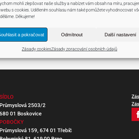
ychom mohli zlepšovat naše služby a nabízet vám obsah na míru, pracuj
 webu s cookies. Udělením souhlasu nám také pomůžete vyhodnocovat vš
 děláme. Děkujeme!
ouhlasit a pokračovat
Odmítnout
Další nastavení
Zásady cookies
Zásady zpracování osobních údajů
SÍDLO
Zás
Zás
Průmyslová 2503/2
680 01 Boskovice
POBOČKY
Průmyslová 159, 674 01 Třebíč
Bohunická 81, 619 00 Brno