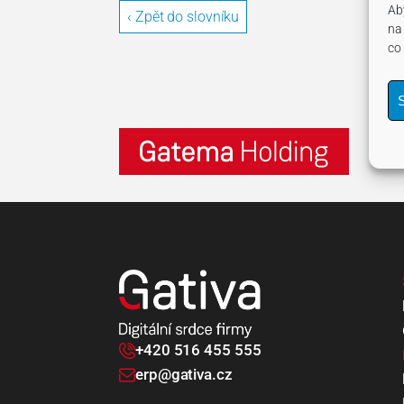
Ab
‹ Zpět do slovníku
na
co
S
+420 516 455 555
erp@gativa.cz