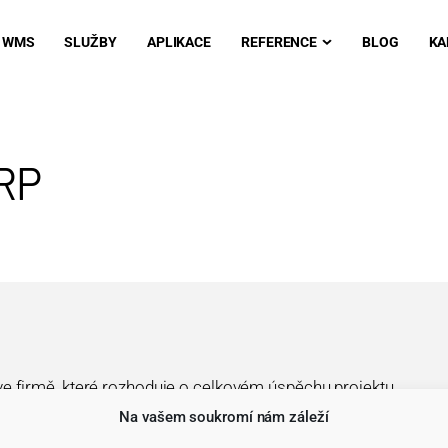
WMS
SLUŽBY
APLIKACE
REFERENCE
BLOG
KA
RP
e firmě, které rozhoduje o celkovém úspěchu projektu.
Na vašem soukromí nám záleží