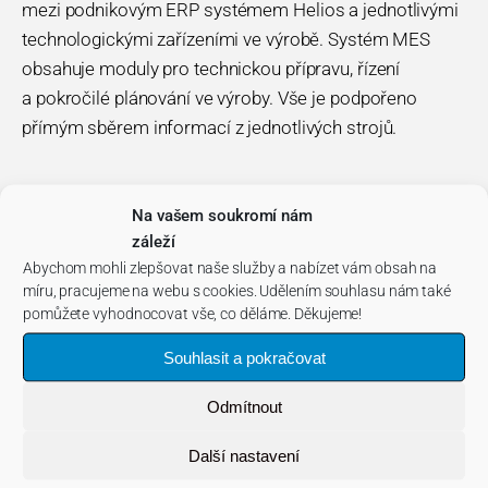
mezi podnikovým ERP systémem Helios a jednotlivými
technologickými zařízeními ve výrobě. Systém MES
obsahuje moduly pro technickou přípravu, řízení
a pokročilé plánování ve výroby. Vše je podpořeno
přímým sběrem informací z jednotlivých strojů.
‹ Zpět do slovníku
Na vašem soukromí nám
záleží
Abychom mohli zlepšovat naše služby a nabízet vám obsah na
míru, pracujeme na webu s cookies. Udělením souhlasu nám také
pomůžete vyhodnocovat vše, co děláme. Děkujeme!
Souhlasit a pokračovat
Odmítnout
Další nastavení