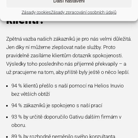
Další nastavení
Jak jsou spokojeni naši
Zásady cookies
Zásady zpracování osobních údajů
klienti?
Zpětná vazba našich zákazníků je pro nás velmi důležitá.
Jen díky ní můžeme zlepšovat naše služby. Proto
pravidelně zasíláme klientům dotazník spokojenosti.
Výsledky toho posledního nás příjemně překvapily – a
už pracujeme na tom, aby příště byly ještě o něco lepší.
94 % klientů přešlo s naší pomocí na Helios Inuvio
bez větších obtíží
94 % zákazníků je spokojeno s naší prací
93 % by určitě doporučilo Gativu dalším firmám v
oboru.
89 % by rozhodně neměnilo svého konzultanta.