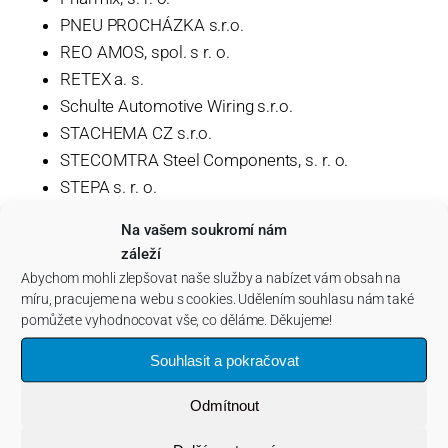
PNEU PROCHÁZKA s.r.o.
REO AMOS, spol. s r. o.
RETEX a. s.
Schulte Automotive Wiring s.r.o.
STACHEMA CZ s.r.o.
STECOMTRA Steel Components, s. r. o.
STEPA s. r. o.
VAPE, spol. s r. o.
Na vašem soukromí nám
VYMYSLICKÝ - VÝTAHY spol. s r. o.
záleží
ZLKL, s. r. o.
Abychom mohli zlepšovat naše služby a nabízet vám obsah na
míru, pracujeme na webu s cookies. Udělením souhlasu nám také
pomůžete vyhodnocovat vše, co děláme. Děkujeme!
Souhlasit a pokračovat
Odmítnout