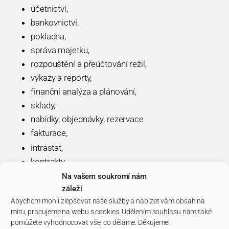
účetnictví,
bankovnictví,
pokladna,
správa majetku,
rozpouštění a přeúčtování režií,
výkazy a reporty,
finanční analýza a plánování,
sklady,
nabídky, objednávky, rezervace
fakturace,
intrastat,
kontrakty,
zakázky,
Na vašem soukromí nám
záleží
mzdy,
Abychom mohli zlepšovat naše služby a nabízet vám obsah na
personalistika,
míru, pracujeme na webu s cookies. Udělením souhlasu nám také
QMS – správa měřidel, řízení auditů, interní
pomůžete vyhodnocovat vše, co děláme. Děkujeme!