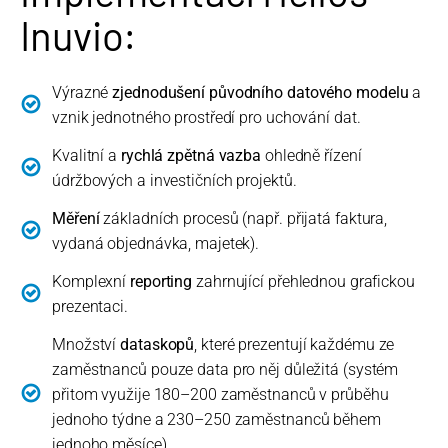
Inuvio:
Výrazné
zjednodušení původního datového modelu
a
vznik jednotného prostředí pro uchování dat.
Kvalitní a
rychlá zpětná vazba
ohledně řízení
údržbových a investičních projektů.
Měření
základních procesů (např. přijatá faktura,
vydaná objednávka, majetek).
Komplexní
reporting
zahrnující přehlednou grafickou
prezentaci.
Množství
dataskopů
, které prezentují každému ze
zaměstnanců pouze data pro něj důležitá (systém
přitom využije 180–200 zaměstnanců v průběhu
jednoho týdne a 230–250 zaměstnanců během
jednoho měsíce).