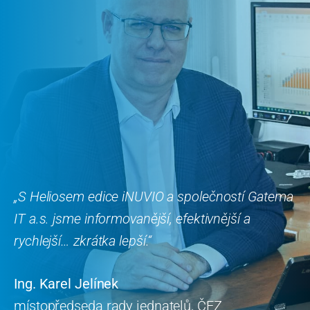
„S Heliosem edice iNUVIO a společností Gatema
IT a.s. jsme informovanější, efektivnější a
rychlejší… zkrátka lepší.“
Ing. Karel Jelínek
místopředseda rady jednatelů, ČEZ