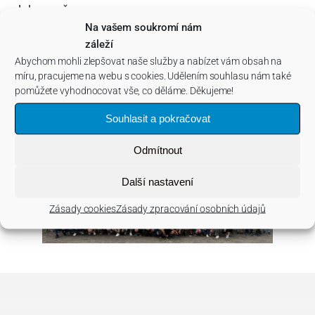
dobrou věc.
Na vašem soukromí nám
Vedle odborného programu nechyběl ani prostor pro
záleží
neformální setkávání, diskuse a navazování nových
Abychom mohli zlepšovat naše služby a nabízet vám obsah na
kontaktů.
míru, pracujeme na webu s cookies. Udělením souhlasu nám také
pomůžete vyhodnocovat vše, co děláme. Děkujeme!
Děkujeme všem účastníkům za opravdu úžasnou
Souhlasit a pokračovat
atmosféru a už teď se těšíme na další společná
setkání!
Odmítnout
Další nastavení
Zásady cookies
Zásady zpracování osobních údajů